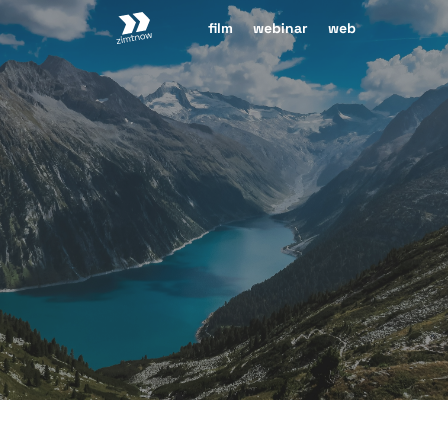
zimtnow
film
webinar
web