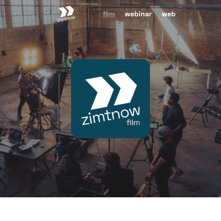
zimtnow
film
webinar
web