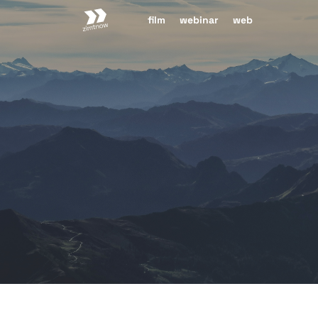
zimtnow
film
webinar
web